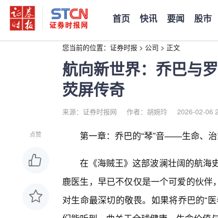
首页
快讯
要闻
股市
您当前的位置：
证券时报
>
公司
>
正文
航向新世界：乔巴与罗
荧屏传奇
来源：证券时报网
作者：胡婉玲
2026-02-06 
第一章：乔巴的“琴”音——生命、
点赞
在《海贼王》这部波澜壮阔的航海史
鹿医生，早已不仅仅是一个可爱的伙伴
对生命最深切的敬畏。如果将乔巴的“医