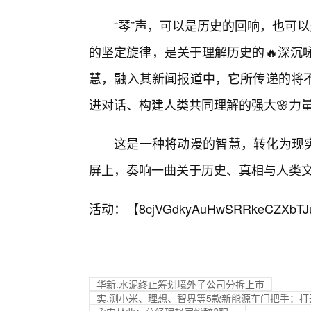
“琴”声，可以是历史的回响，也可
的坚定旋律，是关于理解历史的🔥深沉
慧，融入其新闻报道中，它所传递的将
进对话、构建人类共同理解的强大🌸力
这是一种将动漫的智慧，转化为现实
屏上，奏响一曲关于历史、真相与人类文
活动：【
8cjVGdkyAuHwSRRkeCZXbTJ
华新.水泥终止筹划境外子公司分拆上市
实.测小米、理想、智界等5款新能源车门把手：