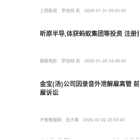
上观新闻
罗伯特·吴
2026-01-31 09:20:40
昕原半导,体获蚂蚁集团等投资 注册资
猫眼电影
罗伯特·吴
2026-01-26 04:48:40
金宝{汤}公司因录音外泄解雇高管 
雇诉讼
齐鲁晚报网
张大春
2026-02-02 22:53:40