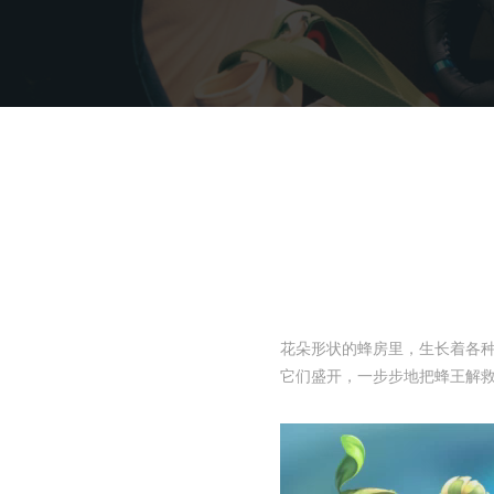
花朵形状的蜂房里，生长着各
它们盛开，一步步地把蜂王解