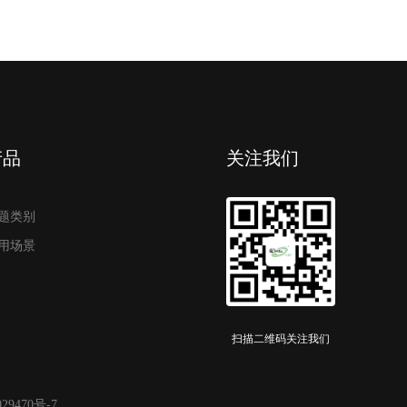
产品
关注我们
题类别
用场景
扫描二维码关注我们
29470号-7