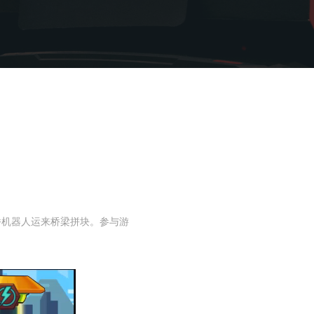
桥机器人运来桥梁拼块。参与游
。