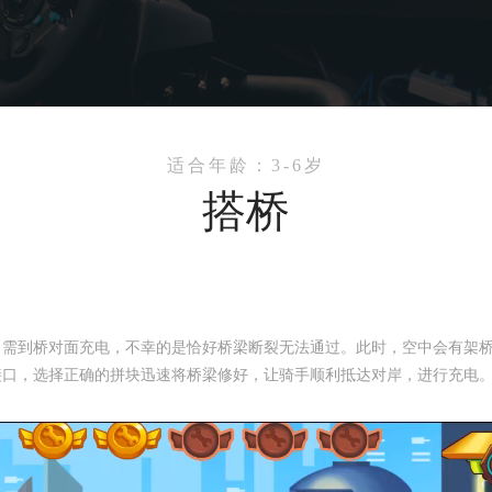
适合年龄：3-6岁
搭桥
，需到桥对面充电，不幸的是恰好桥梁断裂无法通过。此时，空中会有架
接口，选择正确的拼块迅速将桥梁修好，让骑手顺利抵达对岸，进行充电